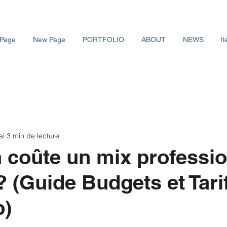
Page
New Page
PORTFOLIO
ABOUT
NEWS
It
ai
3 min de lecture
coûte un mix professio
? (Guide Budgets et Tari
p)