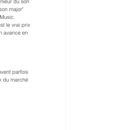
énieur du son 
son major" 
 Music.
 le vrai prix 
n avance en 
uvent parfois 
ix du marché 