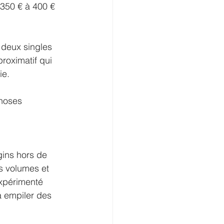
350 € à 400 €
 deux singles 
roximatif qui 
ie.
hoses 
gins hors de 
es volumes et 
expérimenté 
à empiler des 