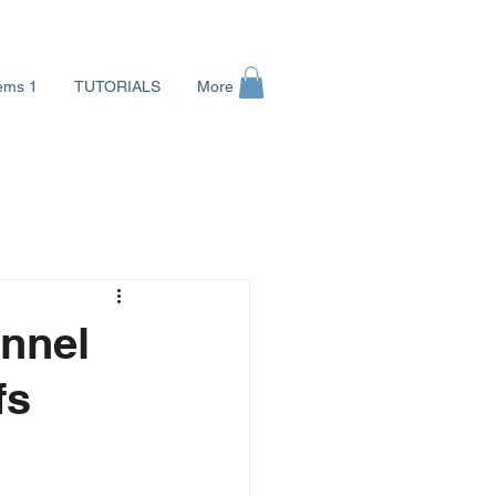
ems 1
TUTORIALS
More
Se connecter
nnel
fs