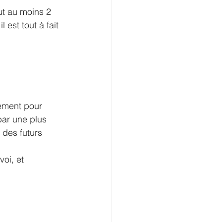
ut au moins 2 
 est tout à fait 
ement pour 
par une plus 
 des futurs 
oi, et 