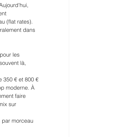
Aujourd'hui, 
ent 
 (flat rates).
éralement dans 
pour les 
souvent là, 
e 350 € et 800 €
 pop moderne. À 
mment faire 
mix sur 
s par morceau 