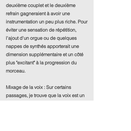
deuxième couplet et le deuxième
refrain gagneraient à avoir une
instrumentation un peu plus riche. Pour
éviter une sensation de répétition,
l'ajout d'un orgue ou de quelques
nappes de synthés apporterait une
dimension supplémentaire et un côté
plus "excitant" à la progression du
morceau.
Mixage de la voix : Sur certains
passages, je trouve que la voix est un
peu "harsh" (un peu trop d'aigus).
Adoucir légèrement ces fréquences
permettrait de la rendre plus
chaleureuse et mieux intégrée au reste