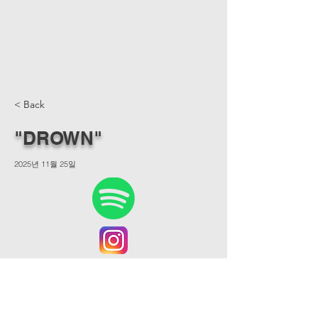
< Back
"DROWN"
2025년 11월 25일
@peterbell.wav
@mixedbysam