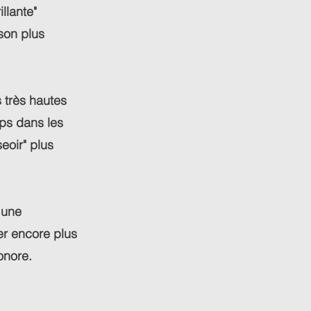
llante"
 son plus
 très hautes
rps dans les
eoir" plus
t une
er encore plus
sonore.