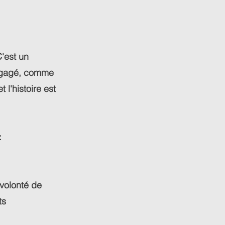
'est un
engagé, comme
 l'histoire est
:
 volonté de
ts