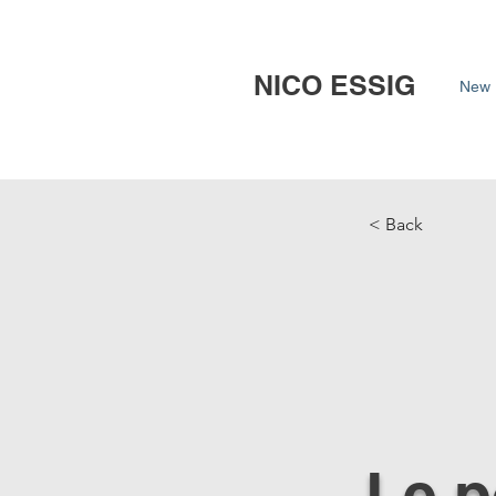
NICO ESSIG
New 
< Back
Le p