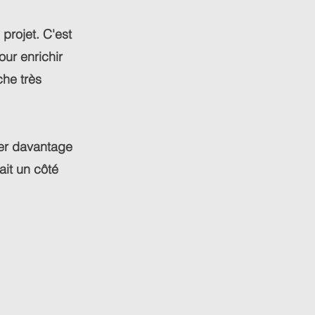
 projet. C'est
ur enrichir
che très
uer davantage
ait un côté
: