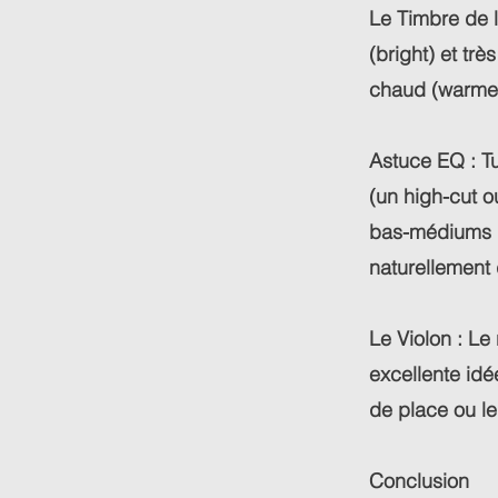
Le Timbre de l
(bright) et tr
chaud (warmer
Astuce EQ : Tu
(un high-cut o
bas-médiums (e
naturellement 
Le Violon : Le 
excellente idé
de place ou le 
Conclusion