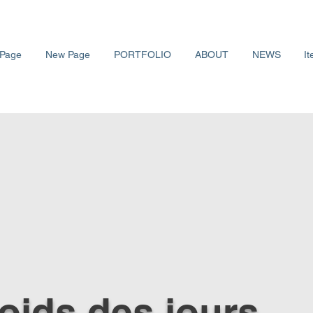
Page
New Page
PORTFOLIO
ABOUT
NEWS
It
oids des jours