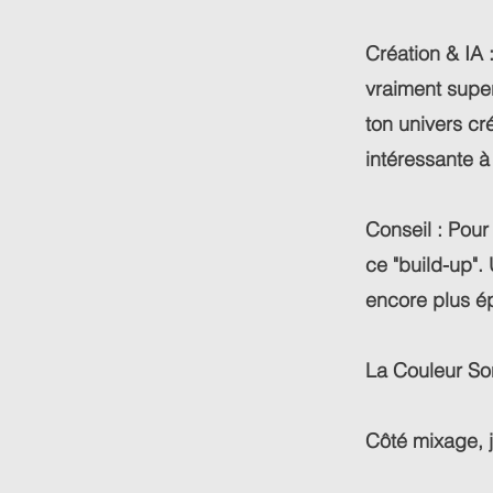
Création & IA :
vraiment super
ton univers cr
intéressante à
Conseil : Pour
ce "build-up".
encore plus é
La Couleur So
Côté mixage, j