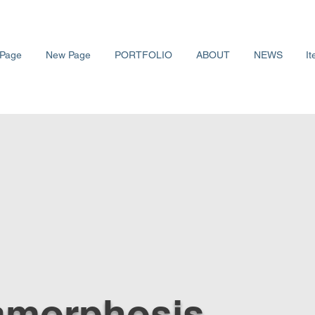
Page
New Page
PORTFOLIO
ABOUT
NEWS
It
amorphosis