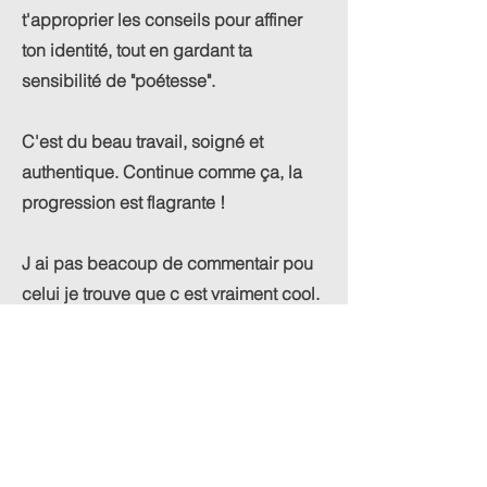
t'approprier les conseils pour affiner
ton identité, tout en gardant ta
sensibilité de "poétesse".
C'est du beau travail, soigné et
authentique. Continue comme ça, la
progression est flagrante !
J ai pas beacoup de commentair pou
celui je trouve que c est vraiment cool.
peut etre un chose a voir le morceau
esrt assez long pour un morceau pop
donc peut etre fai un edit radio serait
cool.